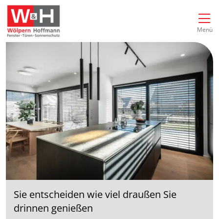
Direkt zur Top-Navigation
Direkt zur Hauptnavigation
Zum Inhalt springen
Direkt zum Footer
Hauptnavigation
Menü
Sie entscheiden wie viel draußen Sie
drinnen genießen