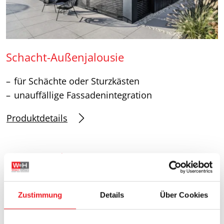
Schacht-Außenjalousie
für Schächte oder Sturzkästen
unauffällige Fassadenintegration
Produktdetails
GROWE/roltex
Perfekte Lichtlenkung und
modernes Fassadendesign
Zustimmung
Details
Über Cookies
Außenjalousien von Growe/Roltex sind das ideale