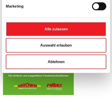
g
Marketing
u
n
g
s
Alle zulassen
a
u
s
Auswahl erlauben
w
a
Ablehnen
h
l