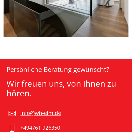
Persönliche Beratung gewünscht?
Wir freuen uns, von Ihnen zu
hören.
info@wh-elm.de
+494761 926350