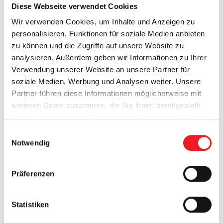
Diese Webseite verwendet Cookies
Werkzeug für alle, die mit natürlichem Tageslicht
Wir verwenden Cookies, um Inhalte und Anzeigen zu
spielen möchten, ohne auf Privatsphäre zu
personalisieren, Funktionen für soziale Medien anbieten
verzichten. Durch die
stufenlos verstellbaren
zu können und die Zugriffe auf unsere Website zu
Aluminium-Lamellen
lenken Sie das Sonnenlicht
analysieren. Außerdem geben wir Informationen zu Ihrer
exakt nach Ihren Wünschen in den Raum – für
Verwendung unserer Website an unsere Partner für
blendfreies Arbeiten und angenehmes Wohnen.
soziale Medien, Werbung und Analysen weiter. Unsere
Partner führen diese Informationen möglicherweise mit
Gleichzeitig schützen die Jalousien hocheffektiv
weiteren Daten zusammen, die Sie ihnen bereitgestellt
vor sommerlicher Überhitzung, da die
haben oder die sie im Rahmen Ihrer Nutzung der Dienste
Wärmeenergie direkt vor der Scheibe
gesammelt haben.
E
abgefangen
wird. Mit ihrem filigranen,
Notwendig
i
geradlinigen Design setzen sie zudem moderne
n
architektonische Akzente an jeder
w
Präferenzen
Gebäudefassade.
i
l
l
Statistiken
i