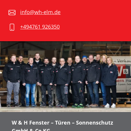
info@wh-elm.de
+494761 926350
W & H Fenster – Türen – Sonnenschutz
GmbH & Co.KG