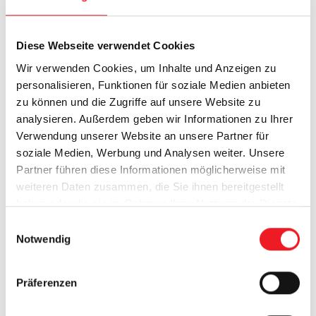
Diese Webseite verwendet Cookies
Wir verwenden Cookies, um Inhalte und Anzeigen zu
personalisieren, Funktionen für soziale Medien anbieten
zu können und die Zugriffe auf unsere Website zu
analysieren. Außerdem geben wir Informationen zu Ihrer
Kindersicherheit
Einbruchschutz
Verwendung unserer Website an unsere Partner für
soziale Medien, Werbung und Analysen weiter. Unsere
Bei der Nutzung von innenliegendem
Partner führen diese Informationen möglicherweise mit
Sonnenschutz besteht immer ein gewisses
weiteren Daten zusammen, die Sie ihnen bereitgestellt
haben oder die sie im Rahmen Ihrer Nutzung der Dienste
Risiko.
Kleinkinder
könnten sich
an den
gesammelt haben.
Schnur- und Kettenbedienungen verletzen
.
E
Notwendig
i
Diese müssen deswegen nach DIN EN 13120
n
speziell
gesichert
und außerhalb der
w
Präferenzen
Reichweite von Kindern gehalten werden.
i
Bei WAREMA ist das Zubehör dafür
bereits
l