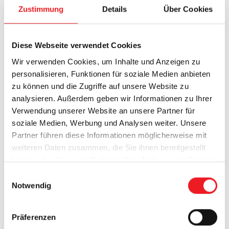
Zustimmung
Details
Über Cookies
Diese Webseite verwendet Cookies
Allgemein
Wir verwenden Cookies, um Inhalte und Anzeigen zu
personalisieren, Funktionen für soziale Medien anbieten
Mehr drin. Mehr draußen: Preisvorteile
zu können und die Zugriffe auf unsere Website zu
für WAREMA Kassetten-Markisen
analysieren. Außerdem geben wir Informationen zu Ihrer
Verwendung unserer Website an unsere Partner für
Genießen Sie die schönsten Tage des Jahres jetzt
soziale Medien, Werbung und Analysen weiter. Unsere
noch entspannter.
Partner führen diese Informationen möglicherweise mit
weiteren Daten zusammen, die Sie ihnen bereitgestellt
Beim Kauf einer WAREMA Kassetten-Markise
haben oder die sie im Rahmen Ihrer Nutzung der Dienste
Terrea…
gesammelt haben.
E
Mehr lesen
Notwendig
i
n
w
Präferenzen
i