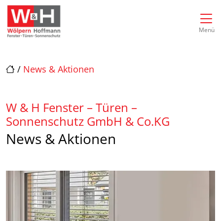
Direkt zur Top-Navigation
Direkt zur Hauptnavigation
Zum Inhalt springen
Direkt zum Footer
Hauptnavigation
Menü
/
News & Aktionen
W & H Fenster – Türen –
Sonnenschutz GmbH & Co.KG
News & Aktionen