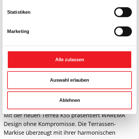
l
l
Statistiken
i
g
Marketing
u
n
g
s
Alle zulassen
a
u
Allgemein
s
Auswahl erlauben
w
Die neue WAREMA Terrea K55: Design is
a
personality.
Ablehnen
h
l
Mit der neuen Terrea K55 präsentiert WAREMA
Design ohne Kompromisse. Die Terrassen-
Markise überzeugt mit ihrer harmonischen