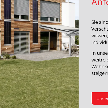
Anf
Sie sin
Versch
wissen,
individ
In unse
weitrei
Wohnko
steiger
Unser