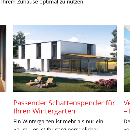
n Ihrem Zuhause optimal zu nutzen.
Passender Schattenspender für
V
Ihren Wintergarten
–
Ein Wintergarten ist mehr als nur ein
De
Raum – er ist Ihr ganz persönlicher
vo