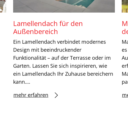
Lamellendach für den
M
Außenbereich
d
Ein Lamellendach verbindet modernes
Ma
Design mit beeindruckender
es
Funktionalität – auf der Terrasse oder im
Au
Garten. Lassen Sie sich inspirieren, wie
er
ein Lamellendach Ihr Zuhause bereichern
Ma
kann….
pa
mehr erfahren
me