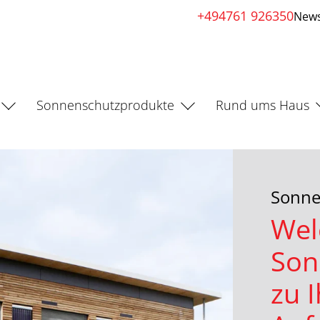
+494761 926350
News
Sonnenschutzprodukte
Rund ums Haus
Sonnen
Wel
Son
zu 