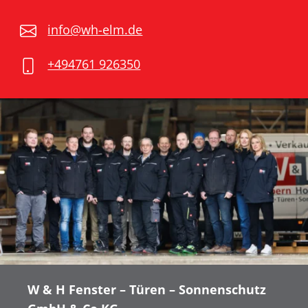
info@wh-elm.de
+494761 926350
W & H Fenster – Türen – Sonnenschutz