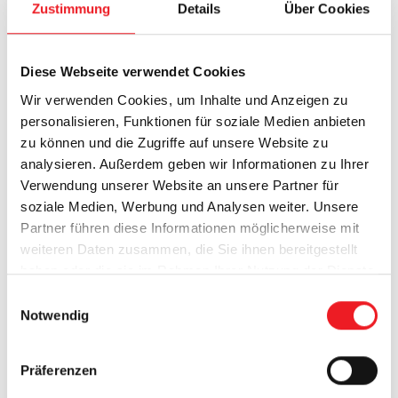
Zustimmung
Details
Über Cookies
Diese Webseite verwendet Cookies
Wir verwenden Cookies, um Inhalte und Anzeigen zu
personalisieren, Funktionen für soziale Medien anbieten
LED-Beleuchtung und Heizstrahler
zu können und die Zugriffe auf unsere Website zu
analysieren. Außerdem geben wir Informationen zu Ihrer
Verwendung unserer Website an unsere Partner für
soziale Medien, Werbung und Analysen weiter. Unsere
Partner führen diese Informationen möglicherweise mit
weiteren Daten zusammen, die Sie ihnen bereitgestellt
haben oder die sie im Rahmen Ihrer Nutzung der Dienste
gesammelt haben.
E
Notwendig
i
n
w
Präferenzen
i