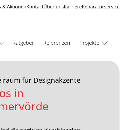
 & Aktionen
Kontakt
Über uns
Karriere
Reparaturservice
Ratgeber
Referenzen
Projekte
reiraum für Designakzente
os in
mervörde