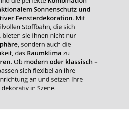
sind die perfekte
Kombination
nktionalem Sonnenschutz und
tiver Fensterdekoration
. Mit
ilvollen Stoffbahn, die sich
t, bieten sie Ihnen nicht nur
sphäre
, sondern auch die
keit, das
Raumklima
zu
eren
. Ob
modern oder klassisch
–
passen sich flexibel an Ihre
nrichtung an und setzen Ihre
 dekorativ in Szene.