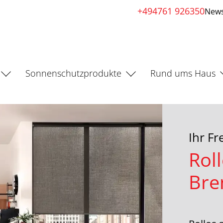
+494761 926350
News
Sonnenschutzprodukte
Rund ums Haus
Ihr F
Roll
Bre