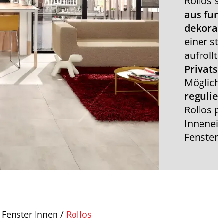
Rollos 
aus fu
dekora
einer st
aufroll
Privat
Möglich
reguli
Rollos 
Innenei
Fenster
Fenster Innen
/
Rollos