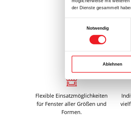
möglicherweise mit weiteren
der Dienste gesammelt habe
E
Notwendig
i
n
w
i
l
l
Ablehnen
i
g
u
n
Flexible Einsatzmöglichkeiten
Ind
g
für Fenster aller Größen und
viel
s
Formen.
a
u
s