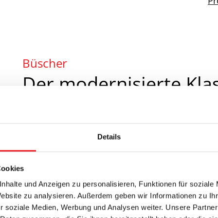
Pr
Büscher
Der modernisierte Klas
Das klassische Rollo ist am Fenster aktueller d
präzise gefertigte
Markenqualität von Büscher
Details
mit modernster Technik kombiniert: Dank vers
abdunkelnder Stoffe und innovativer Rückseit
Cookies
Rollo zum echten Universalgenie für Ihr Raumk
das System Maßstäbe. Wählen Sie ganz flexibe
nhalte und Anzeigen zu personalisieren, Funktionen für soziale
Website zu analysieren. Außerdem geben wir Informationen zu I
klassischen Kettenzug über das kinderleichte, s
r soziale Medien, Werbung und Analysen weiter. Unsere Partner
komfortablen Steuerung per Funkfernbedienun