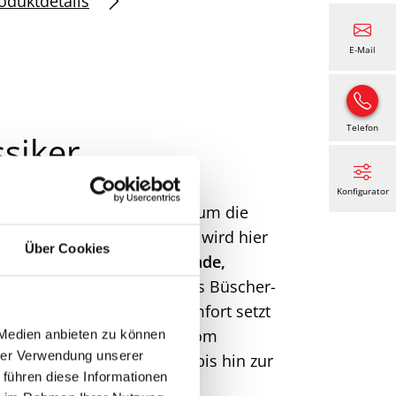
oduktdetails
E-Mail
Telefon
siker
Konfigurator
enn je – vor allem, wenn es um die
geht. Das bewährte Prinzip wird hier
Über Cookies
chiedenster
Transparenzgrade,
en-Beschichtungen
wird das Büscher-
lima. Auch beim Bedienkomfort setzt
l nach Ihrem Geschmack: vom
 Medien anbieten zu können
hrer Verwendung unserer
chnurlose LiteRise-System bis hin zur
 führen diese Informationen
g oder Smartphone-App.