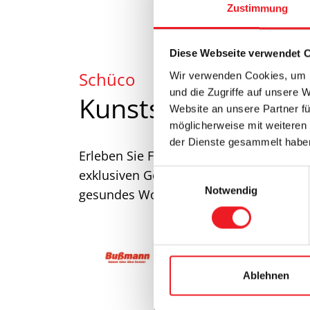
Zustimmung
Diese Webseite verwendet 
Schüco
Wir verwenden Cookies, um I
und die Zugriffe auf unsere 
Kunststofffenster
Website an unsere Partner fü
möglicherweise mit weiteren
der Dienste gesammelt habe
Erleben Sie Fenstertechnik auf höchst
exklusiven Gestaltungsmöglichkeiten. D
E
Notwendig
i
gesundes Wohnklima, maximale Energiee
n
w
i
l
l
Ablehnen
i
g