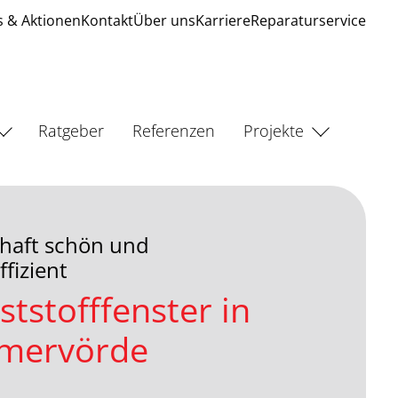
 & Aktionen
Kontakt
Über uns
Karriere
Reparaturservice
Ratgeber
Referenzen
Projekte
haft schön und
fizient
ststofffenster in
mervörde