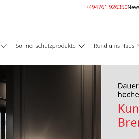
+494761 926350
News
Sonnenschutzprodukte
Rund ums Haus
Dauer
hochef
Kun
Bre