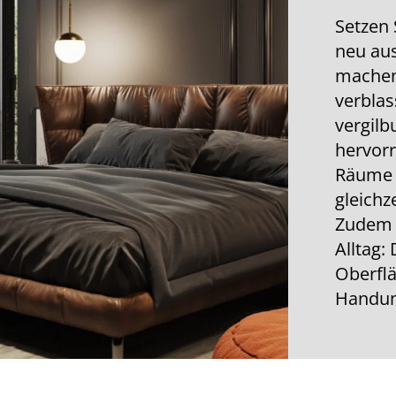
Setzen 
neu aus
machen
verblas
vergilb
hervor
Räume 
gleichz
Zudem s
Alltag:
Oberflä
Handum