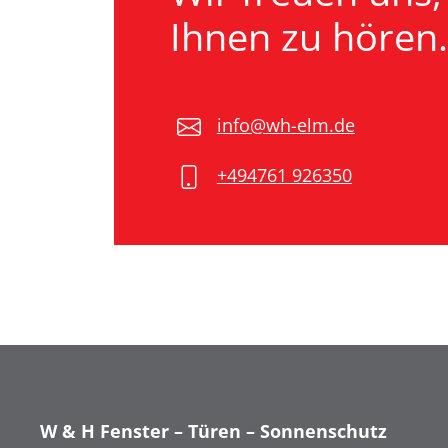
Ihnen zu hören.
info@wh-elm.de
+494761 926350
W & H Fenster – Türen – Sonnenschutz