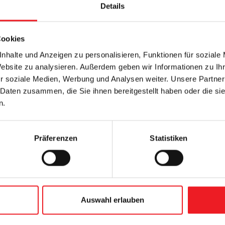
Details
Cookies
nhalte und Anzeigen zu personalisieren, Funktionen für soziale
Website zu analysieren. Außerdem geben wir Informationen zu I
r soziale Medien, Werbung und Analysen weiter. Unsere Partner
 Daten zusammen, die Sie ihnen bereitgestellt haben oder die s
n.
em Niveau. Kunststofffenster von Schüco vereinen mo
ank durchdachter Profilsysteme und integrierter Lüft
Präferenzen
Statistiken
ffizienz und langlebige Sicherheit in jedem Raum.
Auswahl erlauben