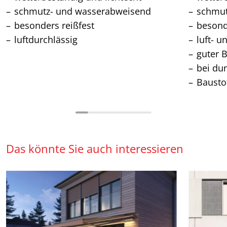
schmutz- und wasserabweisend
schmu
besonders reißfest
besond
luftdurchlässig
luft- u
guter 
bei du
Bausto
Das könnte Sie auch interessieren