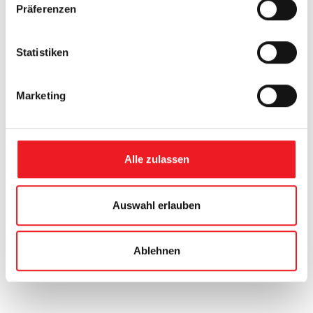
w
Präferenzen
i
l
l
Statistiken
i
g
Marketing
u
n
g
s
Alle zulassen
a
u
s
Auswahl erlauben
w
a
Ablehnen
h
l