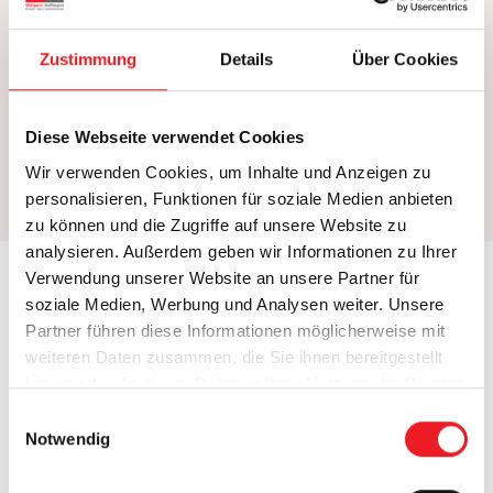
Markisentuch
WAREMA SecuTex-Gewebe A2, Acryl All Weather,
Zustimmung
Details
Über Cookies
Acryl Standard, Screen, Soltis 92, Twilight Pearl
Diese Webseite verwendet Cookies
Montage
Wir verwenden Cookies, um Inhalte und Anzeigen zu
Deckenmontage, Wandmontage
personalisieren, Funktionen für soziale Medien anbieten
zu können und die Zugriffe auf unsere Website zu
analysieren. Außerdem geben wir Informationen zu Ihrer
Verwendung unserer Website an unsere Partner für
Details und Varianten
soziale Medien, Werbung und Analysen weiter. Unsere
Partner führen diese Informationen möglicherweise mit
weiteren Daten zusammen, die Sie ihnen bereitgestellt
haben oder die sie im Rahmen Ihrer Nutzung der Dienste
gesammelt haben.
E
Notwendig
i
n