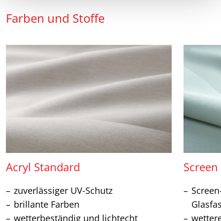
Farben und Stoffe
Acryl Standard
Screen
zuverlässiger UV-Schutz
Screen
brillante Farben
Glasfa
wetterbeständig und lichtecht
wetter