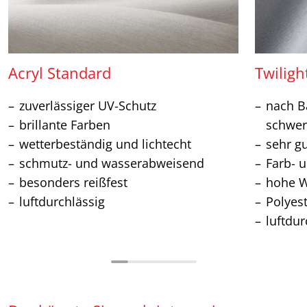
Acryl Standard
Twiligh
zuverlässiger UV-Schutz
nach Ba
brillante Farben
schwer
wetterbeständig und lichtecht
sehr g
schmutz- und wasserabweisend
Farb- u
besonders reißfest
hohe W
luftdurchlässig
Polyes
luftdur