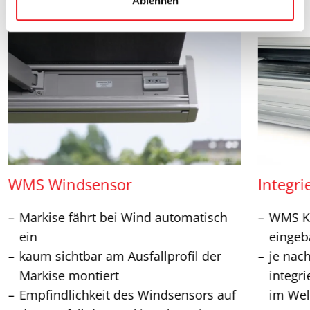
Ablehnen
h
l
WMS Windsensor
Integri
Markise fährt bei Wind automatisch
WMS Ko
ein
eingeb
kaum sichtbar am Ausfallprofil der
je nac
Markise montiert
integr
Empfindlichkeit des Windsensors auf
im Wel