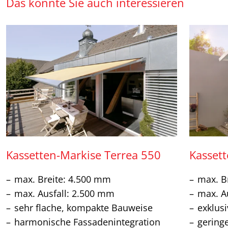
Das könnte Sie auch interessieren
Kassetten-Markise Terrea 550
Kasset
max. Breite: 4.500 mm
max. B
max. Ausfall: 2.500 mm
max. A
sehr flache, kompakte Bauweise
exklus
harmonische Fassadenintegration
gering