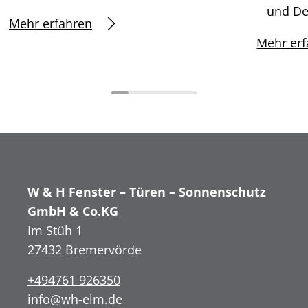
und De
Mehr erfahren
Mehr erf
W & H Fenster – Türen – Sonnenschutz
GmbH & Co.KG
Im Stüh 1
27432 Bremervörde
+494761 926350
info@wh-elm.de