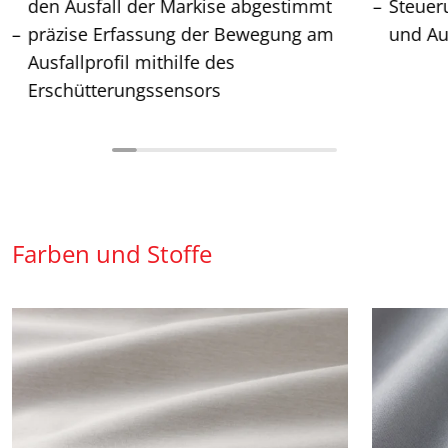
den Ausfall der Markise abgestimmt
Steuer
präzise Erfassung der Bewegung am
und Au
Ausfallprofil mithilfe des
Erschütterungssensors
Farben und Stoffe