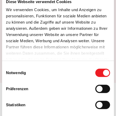
ganz nach Ihren Wünschen an. Wählen Sie
Diese Webseite verwendet Cookies
aus der aktuellen Kollektion von Dessins,
Wir verwenden Cookies, um Inhalte und Anzeigen zu
Stoffen und Farben sowie optionalen Extras
personalisieren, Funktionen für soziale Medien anbieten
zu können und die Zugriffe auf unsere Website zu
wie Heizstrahlern, Beleuchtung und Volant-
analysieren. Außerdem geben wir Informationen zu Ihrer
Rollos.
Verwendung unserer Website an unsere Partner für
soziale Medien, Werbung und Analysen weiter. Unsere
Sie erhalten sofort Ihr Angebot – starten Sie
Partner führen diese Informationen möglicherweise mit
jetzt!
weiteren Daten zusammen, die Sie ihnen bereitgestellt
haben oder die sie im Rahmen Ihrer Nutzung der Dienste
gesammelt haben.
E
Jetzt Markise konfigurieren
Notwendig
i
n
w
Präferenzen
i
l
l
Statistiken
i