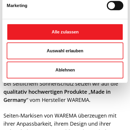
g
Bitte akzeptieren Sie die
Marketing
Marketing
u
Cookies, damit Sie diesen Inhalt sehen
n
können.
g
s
Alle zulassen
a
u
s
Auswahl erlauben
Lassen Sie sich inspirieren
w
Seiten-Markisen von WAREMA
a
Ablehnen
h
l
Bei seitlichem Sonnenschutz setzen wir auf die
qualitativ hochwertigen Produkte
„
Made in
Germany
“ vom Hersteller WAREMA.
Seiten-Markisen von WAREMA überzeugen mit
ihrer Anpassbarkeit, ihrem Design und ihrer