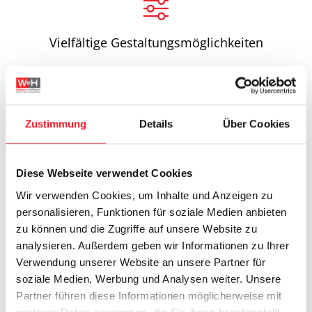
Vielfältige Gestaltungsmöglichkeiten
Ihr Fachmann für individuellen
Zustimmung
Details
Über Cookies
Sonnenschutz im Raum Stade
Diese Webseite verwendet Cookies
Mit einer Wintergartenmarkise von W & H
Wir verwenden Cookies, um Inhalte und Anzeigen zu
vermeiden Sie eine Überhitzung durch das
personalisieren, Funktionen für soziale Medien anbieten
Sonnenlicht und halten die Innentemperatur zu
zu können und die Zugriffe auf unsere Website zu
jeder Tageszeit konstant. Wir liefern Ihnen einen
analysieren. Außerdem geben wir Informationen zu Ihrer
maßgefertigten Schutz mit Produkten aus der
Verwendung unserer Website an unsere Partner für
Modellreihe Climara des renommierten
soziale Medien, Werbung und Analysen weiter. Unsere
Partner führen diese Informationen möglicherweise mit
Herstellers WAREMA.