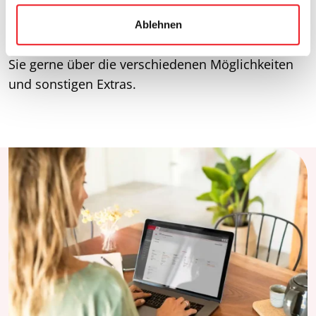
und Lichtatmospähre, wenn Sie es sich gemütlich
a
machen wollen oder entspannt mit Verwandten
Ablehnen
h
und Freunden zusammensitzen. Wir informieren
l
Sie gerne über die verschiedenen Möglichkeiten
und sonstigen Extras.