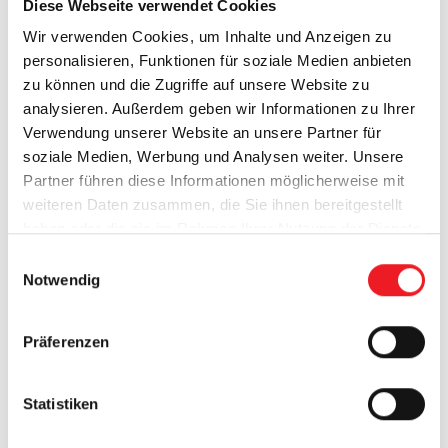
Diese Webseite verwendet Cookies
Wir verwenden Cookies, um Inhalte und Anzeigen zu
personalisieren, Funktionen für soziale Medien anbieten
zu können und die Zugriffe auf unsere Website zu
analysieren. Außerdem geben wir Informationen zu Ihrer
Verwendung unserer Website an unsere Partner für
soziale Medien, Werbung und Analysen weiter. Unsere
Partner führen diese Informationen möglicherweise mit
weiteren Daten zusammen, die Sie ihnen bereitgestellt
haben oder die sie im Rahmen Ihrer Nutzung der Dienste
gesammelt haben.
E
Notwendig
i
n
Referenzen
w
Präferenzen
Unsere Erfolgsprojekte im
i
l
Überblick
l
Statistiken
i