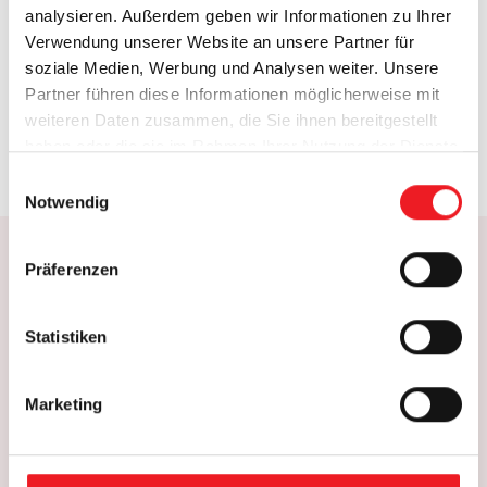
analysieren. Außerdem geben wir Informationen zu Ihrer
Verwendung unserer Website an unsere Partner für
soziale Medien, Werbung und Analysen weiter. Unsere
Partner führen diese Informationen möglicherweise mit
Extras: Insektenschutz & Einbruchshemmung
weiteren Daten zusammen, die Sie ihnen bereitgestellt
haben oder die sie im Rahmen Ihrer Nutzung der Dienste
gesammelt haben.
E
Notwendig
i
n
w
Präferenzen
i
l
l
Statistiken
i
g
Marketing
u
n
g