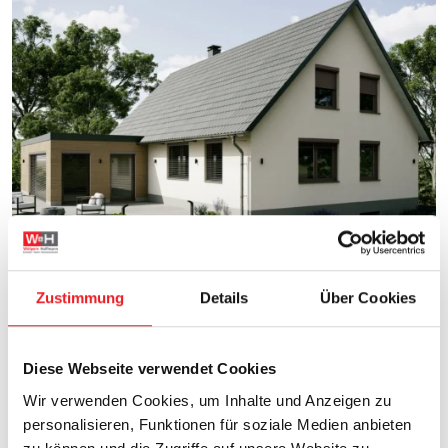
Zustimmung
Details
Über Cookies
Vorbau-Rollläden
Keine Wärmebrücken oder Schallprobleme
Diese Webseite verwendet Cookies
Individuell gestaltbar
Wir verwenden Cookies, um Inhalte und Anzeigen zu
Kombination mit Vorbau-Jalousie
personalisieren, Funktionen für soziale Medien anbieten
Nachrüstbar ohne Fensteraustausch