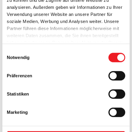
zu können und die Zugriffe auf unsere Website zu
analysieren. Außerdem geben wir Informationen zu Ihrer
Produktdetails
Verwendung unserer Website an unsere Partner für
soziale Medien, Werbung und Analysen weiter. Unsere
Partner führen diese Informationen möglicherweise mit
weiteren Daten zusammen, die Sie ihnen bereitgestellt
haben oder die sie im Rahmen Ihrer Nutzung der Dienste
gesammelt haben.
E
Notwendig
i
n
w
Präferenzen
i
l
l
Statistiken
i
g
Schacht-System-Rollläden
Marketing
u
n
Unauffällige Integration in Schächte
g