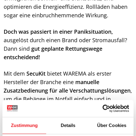
optimieren die Energieeffizienz. Rollläden haben
sogar eine einbruchhemmende Wirkung.
Doch was passiert in einer Paniksituation,
ausgelöst durch einen Brand oder Stromausfall?
Dann sind
gut geplante Rettungswege
entscheidend!
Mit dem
SecuKit
bietet WAREMA als erster
Hersteller der Branche eine
manuelle
Zusatzbedienung für alle Verschattungslösungen
,
um die Behänge im Notfall einfach und in
wenigen Sekunden zu öffnen.
Das
SecuKit für Raffstoren
wird durch einfaches
Anheben der Endschiene nachoben geschoben
Zustimmung
Details
Über Cookies
und rastet auf einer vordefinierten Höhe ein. Von