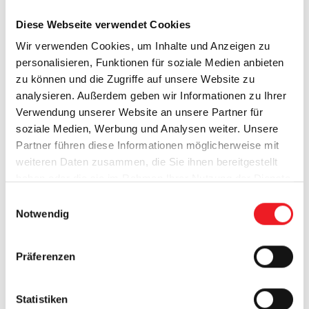
außen ist diese Lösung für das Auge unsichtbar
Diese Webseite verwendet Cookies
und integriert sich optimal in die Architektur.
Wir verwenden Cookies, um Inhalte und Anzeigen zu
personalisieren, Funktionen für soziale Medien anbieten
Für
Rollläden und Fenster-Markisen
wird das
zu können und die Zugriffe auf unsere Website zu
SecuKit per dezentem Gurt in sekundenschnelle
analysieren. Außerdem geben wir Informationen zu Ihrer
nach oben gezogen und der Rettungsweg ist
Verwendung unserer Website an unsere Partner für
freigelegt.
soziale Medien, Werbung und Analysen weiter. Unsere
Partner führen diese Informationen möglicherweise mit
Sie sind auf der Suche nach einer optimalen
weiteren Daten zusammen, die Sie ihnen bereitgestellt
haben oder die sie im Rahmen Ihrer Nutzung der Dienste
Lösung im Notfall? Kommen Sie gerne auf uns zu,
gesammelt haben.
E
um die Sicherheit Ihres Gebäudes zu verbessern.
Notwendig
i
n
w
Präferenzen
i
l
l
Statistiken