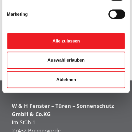
i
g
Marketing
u
n
g
s
Alle zulassen
a
u
s
Auswahl erlauben
w
a
Ablehnen
h
l
W & H Fenster – Türen – Sonnenschutz
GmbH & Co.KG
Im Stüh 1
27432 Bremervörde