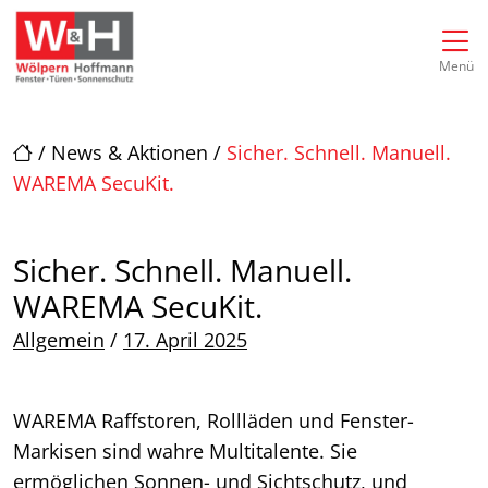
Direkt zur Top-Navigation
Direkt zur Hauptnavigation
Zum Inhalt springen
Direkt zum Footer
Hauptnavigation
Menü
/
News & Aktionen
/
Sicher. Schnell. Manuell.
WAREMA SecuKit.
Sicher. Schnell. Manuell.
WAREMA SecuKit.
Posted on
Allgemein
/
17. April 2025
WAREMA Raffstoren, Rollläden und Fenster-
Markisen sind wahre Multitalente. Sie
ermöglichen Sonnen- und Sichtschutz, und