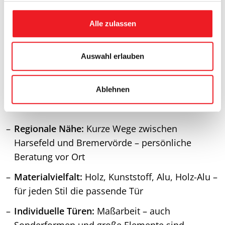
g
s
Alle zulassen
Pivot Türen
a
u
Rodenberg
s
Auswahl erlauben
Katalog Pivothaustüren
w
a
Ablehnen
h
l
Regionale Nähe:
Kurze Wege zwischen
Harsefeld und Bremervörde – persönliche
Beratung vor Ort
Materialvielfalt:
Holz, Kunststoff, Alu, Holz-Alu –
für jeden Stil die passende Tür
Individuelle Türen:
Maßarbeit – auch
Sonderformen und große Elemente sind