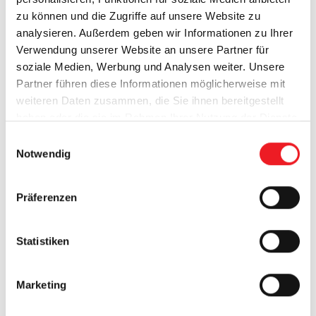
Rodenberg
zu können und die Zugriffe auf unsere Website zu
Haustüren-Collection
analysieren. Außerdem geben wir Informationen zu Ihrer
Verwendung unserer Website an unsere Partner für
Premium Haustüren
soziale Medien, Werbung und Analysen weiter. Unsere
PortaPlus
Partner führen diese Informationen möglicherweise mit
Porta Smart
weiteren Daten zusammen, die Sie ihnen bereitgestellt
haben oder die sie im Rahmen Ihrer Nutzung der Dienste
Katalog Aluminium- und Kunststoffhaustüren
gesammelt haben.
E
Notwendig
i
n
w
Präferenzen
i
l
l
Statistiken
i
g
Marketing
u
n