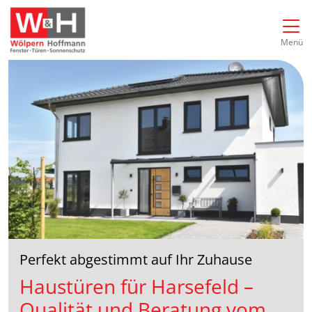
Direkt zur Top-Navigation
Direkt zur Hauptnavigation
Zum Inhalt springen
Direkt zum Footer
Hauptnavigation
Menü
Perfekt abgestimmt auf Ihr Zuhause
Haustüren für Harsefeld –
Qualität und Beratung vom